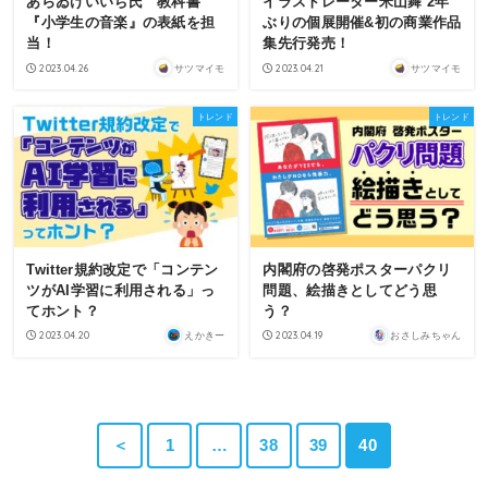
あらゐけいいち氏 教科書
イラストレーター米山舞 2年
『小学生の音楽』の表紙を担
ぶりの個展開催&初の商業作品
当！
集先行発売！
2023.04.26
2023.04.21
サツマイモ
サツマイモ
トレンド
トレンド
Twitter規約改定で「コンテン
内閣府の啓発ポスターパクリ
ツがAI学習に利用される」っ
問題、絵描きとしてどう思
てホント？
う？
2023.04.20
2023.04.19
えかきー
おさしみちゃん
＜
1
…
38
39
40