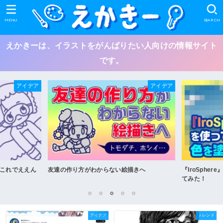
MENU
SEARCH
えかきーは、イラストをがんばりたい人向けの情報サイト
です。
アイデア
アイデア
これでええん
友達の作り方がわからない絵描きへ
『IroSphe
てみた！
1
2
3
4
5
アイデア
トレンド