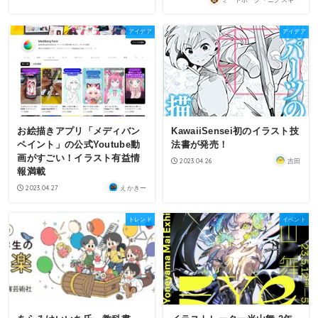
アイデア
アイデア
お絵描きアプリ「メディバン
KawaiiSensei初のイラスト技
ペイント」の公式Youtube動
法書が発売！
画がすごい！イラスト有益情
2023.04.26
吉田
報満載
2023.04.27
えかきー
トレンド
イベント