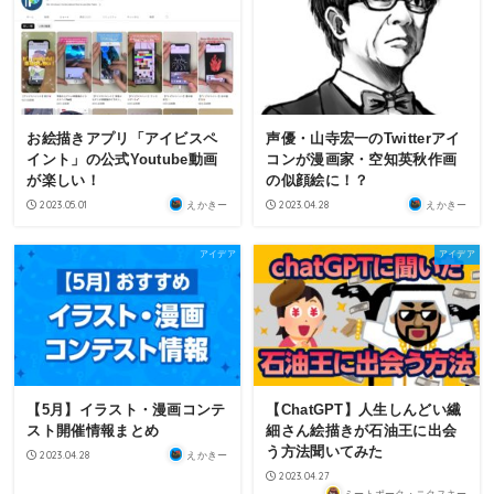
お絵描きアプリ「アイビスペ
声優・山寺宏一のTwitterアイ
イント」の公式Youtube動画
コンが漫画家・空知英秋作画
が楽しい！
の似顔絵に！？
2023.05.01
2023.04.28
えかきー
えかきー
アイデア
アイデア
【5月】イラスト・漫画コンテ
【ChatGPT】人生しんどい繊
スト開催情報まとめ
細さん絵描きが石油王に出会
う方法聞いてみた
2023.04.28
えかきー
2023.04.27
ミートポーク・ニクスキー