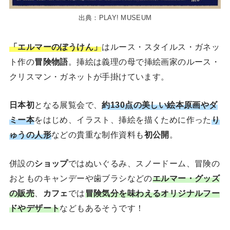
出典：PLAY! MUSEUM
「エルマーのぼうけん」
はルース・スタイルス・ガネッ
ト作の
冒険物語
。挿絵は義理の母で挿絵画家のルース・
クリスマン・ガネットが手掛けています。
日本初
となる展覧会で、
約130点の美しい絵本原画やダ
ミー本
をはじめ、イラスト、挿絵を描くために作った
り
ゅうの人形
などの貴重な制作資料も
初公開
。
併設の
ショップ
ではぬいぐるみ、スノードーム、冒険の
おとものキャンデーや歯ブラシなどの
エルマー・グッズ
の販売
、
カフェ
では
冒険気分を味わえるオリジナルフー
ドやデザート
などもあるそうです！