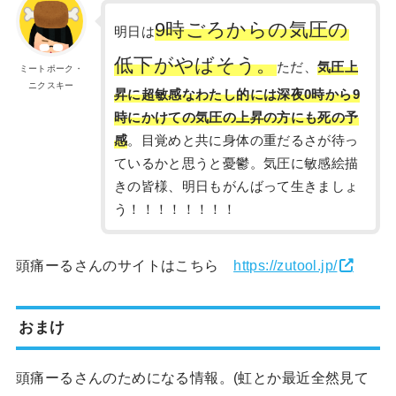
9時ごろからの気圧の
明日は
低下がやばそう。
ただ、
気圧上
ミートポーク・
ニクスキー
昇に超敏感な
わた
し
的には深夜0時から9
時にかけての気圧の上昇の方にも死の予
感
。目覚めと共に身体の重だるさが待っ
ているかと思うと憂鬱。気圧に敏感絵描
きの皆様、明日もがんばって生きましょ
う！！！！！！！！
頭痛ーるさんのサイトはこちら
https://zutool.jp/
おまけ
頭痛ーるさんのためになる情報。(虹とか最近全然見て