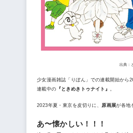
出典：
少女漫画雑誌「りぼん」での連載開始から20
連載中の
『ときめきトゥナイト』
。
2023年夏・東京を皮切りに、
原画展
が各地
あ〜懐かしい！！！