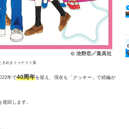
ときめきトゥナイト展
40周年
22年で
を迎え、現在も「クッキー」で続編が
を巡回します。