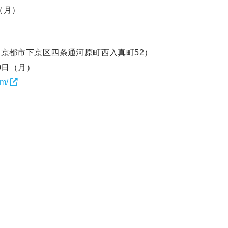
（⽉）
（京都市下京区四条通河原町西入真町52）
30⽇（月）
om/