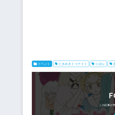
イベント
ときめきトゥナイト
りぼん
F