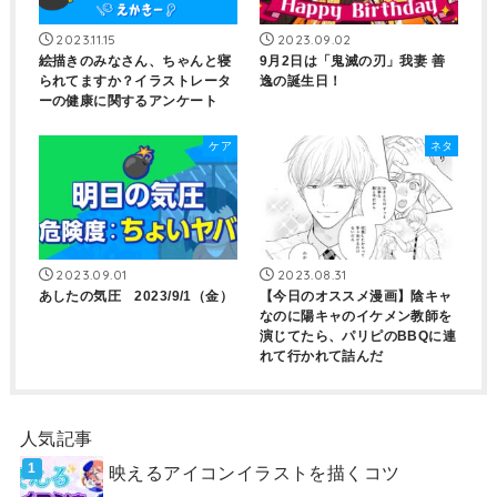
2023.11.15
2023.09.02
絵描きのみなさん、ちゃんと寝
9月2日は「鬼滅の刃」我妻 善
られてますか？イラストレータ
逸の誕生日！
ーの健康に関するアンケート
ケア
ネタ
2023.09.01
2023.08.31
あしたの気圧 2023/9/1（金）
【今日のオススメ漫画】陰キャ
なのに陽キャのイケメン教師を
演じてたら、パリピのBBQに連
れて行かれて詰んだ
人気記事
映えるアイコンイラストを描くコツ