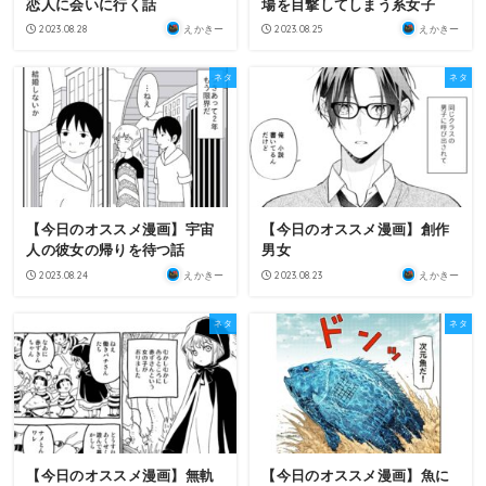
恋人に会いに行く話
場を目撃してしまう系女子
2023.08.28
2023.08.25
えかきー
えかきー
ネタ
ネタ
【今日のオススメ漫画】宇宙
【今日のオススメ漫画】創作
人の彼女の帰りを待つ話
男女
2023.08.24
2023.08.23
えかきー
えかきー
ネタ
ネタ
【今日のオススメ漫画】無軌
【今日のオススメ漫画】魚に