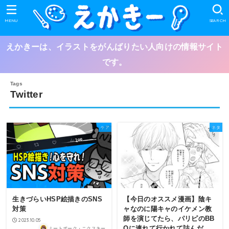
MENU
SEARCH
えかきーは、イラストをがんばりたい人向けの情報サイト
です。
Twitter
ケア
ネタ
生きづらいHSP絵描きのSNS
【今日のオススメ漫画】陰キ
対策
ャなのに陽キャのイケメン教
師を演じてたら、パリピのBB
2023.10.05
Qに連れて行かれて詰んだ
ミートポーク・ニクスキー