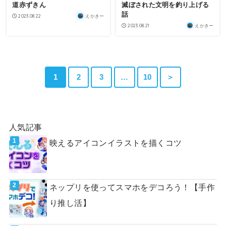
道赤ずきん
滅ぼされた文明を釣り上げる
話
2023.08.22
えかきー
2023.08.21
えかきー
1
2
3
…
10
＞
人気記事
映えるアイコンイラストを描くコツ
ネップリを使ってスマホをデコろう！【手作
り推し活】