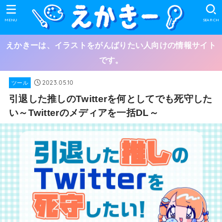
MENU
SEARCH
えかきーは、イラストをがんばりたい人向けの情報サイト
です。
2023.05.10
ツール
引退した推しのTwitterを何としてでも死守した
い～Twitterのメディアを一括DL～