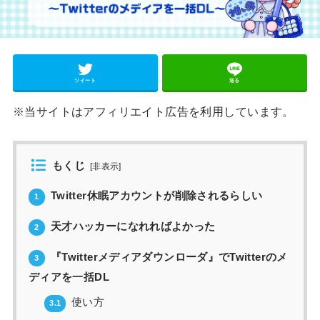
ツイート
送る
※当サイトはアフィリエイト広告を利用しています。
もくじ
[
非表示
]
Twitter休眠アカウントが削除されるらしい
1
天才ハッカーになれればよかった
2
『Twitterメディアダウンローダ』でTwitterのメ
3
ディアを一括DL
使い方
3.1