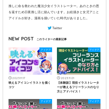
推しに命を救われた魔法少女イラストレーター。あのときの恩
を返すため日夜推し活に励んでいます。お絵描きと女児アニと
アイドルが好き。漫画を描いていた時代がありました。
NEW POST
アイデア
アイデア
2023.11.17
2023.11.01
映えるアイコンイラストを描く
【体験談】現役イラストレータ
コツ
ーが教えるフリーランスのなり
方とアドバイス！
アイデア
アイデア