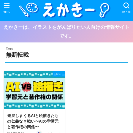
MENU
SEARCH
えかきーは、イラストをがんばりたい人向けの情報サイト
です。
無断転載
トレンド
発展しまくるAIと絵描きたち
の仁義なき戦い〜AIの学習元
と著作権の関係〜