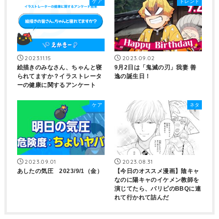
ケア
トレンド
2023.11.15
2023.09.02
絵描きのみなさん、ちゃんと寝
9月2日は「鬼滅の刃」我妻 善
られてますか？イラストレータ
逸の誕生日！
ーの健康に関するアンケート
ケア
ネタ
2023.09.01
2023.08.31
あしたの気圧 2023/9/1（金）
【今日のオススメ漫画】陰キャ
なのに陽キャのイケメン教師を
演じてたら、パリピのBBQに連
れて行かれて詰んだ