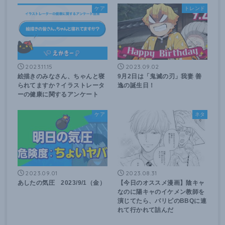
ケア
トレンド
2023.11.15
2023.09.02
絵描きのみなさん、ちゃんと寝
9月2日は「鬼滅の刃」我妻 善
られてますか？イラストレータ
逸の誕生日！
ーの健康に関するアンケート
ケア
ネタ
2023.09.01
2023.08.31
あしたの気圧 2023/9/1（金）
【今日のオススメ漫画】陰キャ
なのに陽キャのイケメン教師を
演じてたら、パリピのBBQに連
れて行かれて詰んだ