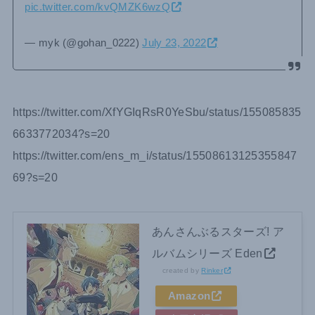
pic.twitter.com/kvQMZK6wzQ
— myk (@gohan_0222)
July 23, 2022
https://twitter.com/XfYGIqRsR0YeSbu/status/155085835
6633772034?s=20
https://twitter.com/ens_m_i/status/15508613125355847
69?s=20
あんさんぶるスターズ! ア
ルバムシリーズ Eden
created by
Rinker
Amazon