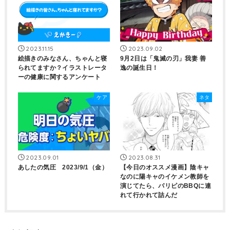
2023.11.15
2023.09.02
絵描きのみなさん、ちゃんと寝
9月2日は「鬼滅の刃」我妻 善
られてますか？イラストレータ
逸の誕生日！
ーの健康に関するアンケート
ケア
ネタ
2023.09.01
2023.08.31
あしたの気圧 2023/9/1（金）
【今日のオススメ漫画】陰キャ
なのに陽キャのイケメン教師を
演じてたら、パリピのBBQに連
れて行かれて詰んだ