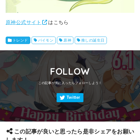
原神公式サイト
はこちら
トレンド
パイモン
原神
推しの誕生日
FOLLOW
この記事が良いと思ったら是非シェアをお願い
します！