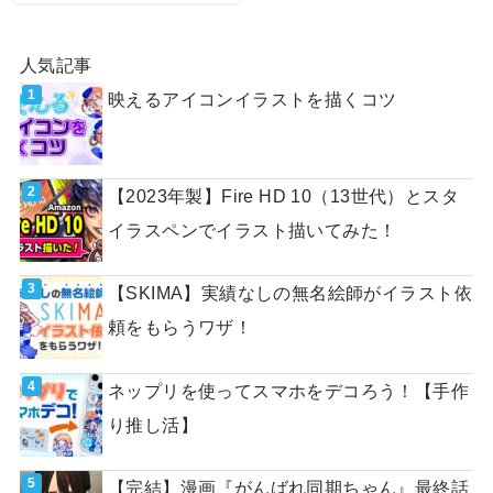
人気記事
映えるアイコンイラストを描くコツ
【2023年製】Fire HD 10（13世代）とスタ
イラスペンでイラスト描いてみた！
【SKIMA】実績なしの無名絵師がイラスト依
頼をもらうワザ！
ネップリを使ってスマホをデコろう！【手作
り推し活】
【完結】漫画『がんばれ同期ちゃん』最終話