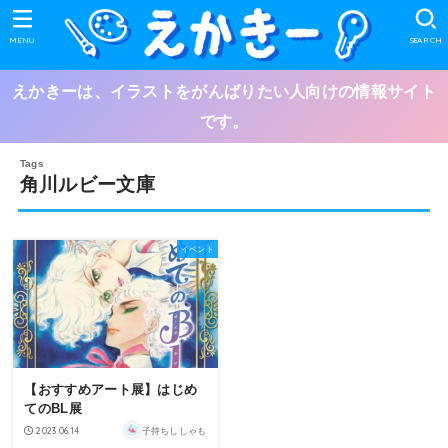
MENU
SEARCH
えかきーは、イラストをがんばりたい人向けの情報サイト
です。
角川ルビー文庫
イベント
【おすすめアート展】はじめ
てのBL展
2023.06.14
子持ちししゃも