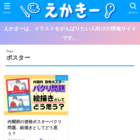
MENU
SEARCH
えかきーは、イラストをがんばりたい人向けの情報サイト
です。
ポスター
トレンド
内閣府の啓発ポスターパクリ
問題、絵描きとしてどう思
う？