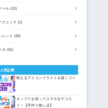
ツール
(32)
テクニック
(1)
トレンド
(60)
ネタ
(92)
人気記事
映えるアイコンイラストを描くコツ
ネップリを使ってスマホをデコろ
う！【手作り推し活】